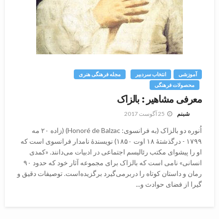
آموزشی
انتخاب سردبیر
مجله فرهنگی هنری
محصولات فرهنگی
معرفی مشاهیر : بالزاک
25 آگوست 2017
شبنم
اُنوره دو بالزاک (به فرانسوی: Honoré de Balzac) (زاده ۲۰ مه
۱۷۹۹ - درگذشتهٔ ۱۸ اوت ۱۸۵۰) نویسندهٔ نامدار فرانسوی است که
او را پیشوای مکتب رئالیسم اجتماعی در ادبیات می‌دانند. «کمدی
انسانی» نامی است که بالزاک برای مجموعه آثار خود که حدود ۹۰
رمان و داستان کوتاه را دربرمی‌گیرد برگزیده‌است. توصیفات دقیق و
گیرا از فضای حوادث و...