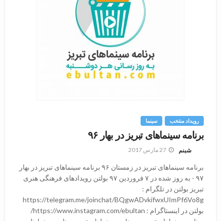
رویداد منتخب
سینما
برنامه سینماهای تبریز در بهار ۹۶
27 مارس 2017
شبنم
برنامه سینماهای تبریز در زمستان ۹۶ برنامه سینماهای تبریز در بهار
۹۷ - به روز شده در ۷ فروردین ۹۷ بولتن رویدادهای فرهنگی هنری
تبریز بولتن در تلگرام :
https://telegram.me/joinchat/BQgwADvkifwxUImPf6Vo8g
بولتن در اینستاگرام : https://www.instagram.com/ebultan/