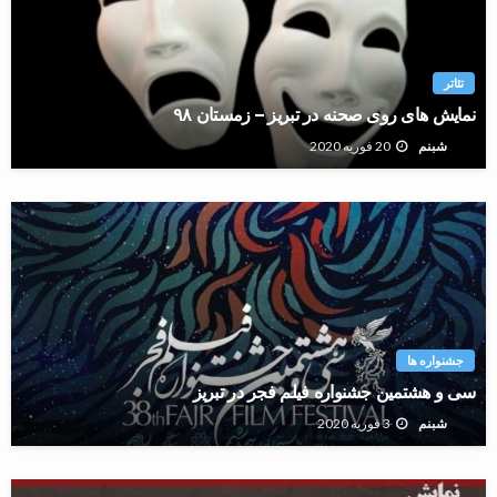
تئاتر
نمایش های روی صحنه در تبریز – زمستان ۹۸
20 فوریه 2020
شبنم
جشنواره ها
سی و هشتمین جشنواره فیلم فجر در تبریز
3 فوریه 2020
شبنم