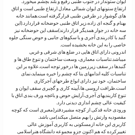
ایوان ستوندار در جنوب طنبی رفیع و بلند بچشم میخورد.
ارتفاع ستونهای ایوان شمالی معادل ارتفاع طنبی است و اتاق
های گوشوار در طرفین طنبی قرارگرفته است.همانند خانه
بهنام و گنجه ای زاده،زیر اتاق طنبی حوضخانه قراردارد.(این
سه خانه در جوار همدیگر قرار دارند)سقف این حوضخانه نیز
گنبد با کادربندی آجری و با سکوهای جانبی و حوض سنگی جلوه
خاصی را به این خانه بخشیده است.
اندرونی دارای اتاق هایی در ضلع های شرقی و غربی
میباشد.تناسبات معماری، وسعت ساختمان و تنوع طاق ها و
گنبدها در سقف زیرزمین ها درخور توجه است.علاوه بر این
تناسبات کلیه اندامهای بنا که چشم را خیره مینماید،نمای
ساختمان، خود نیز دارای انواع طرحهای آجرکاری
است.ظرافت اروسی ها،آیینه کاری و گچبری سقف ایوان و
تنوع کاربندیهای آجری،آرایش حوض و باغچه ورف بندی اتاق با
کیفیت عالی چشم اندازی دیدنی دارد.
ورودی خانه قدکی از کوچه مشیردفتر(معبری است که کوچه
مقصودیه وارتش را بهم متصل میکند)می باشد.
کاربری این خانه ازمسکونی به کاربری آموزش عالی
تغییرکرده که هم اکنون جزو مجموعه دانشگاه هنراسلامی