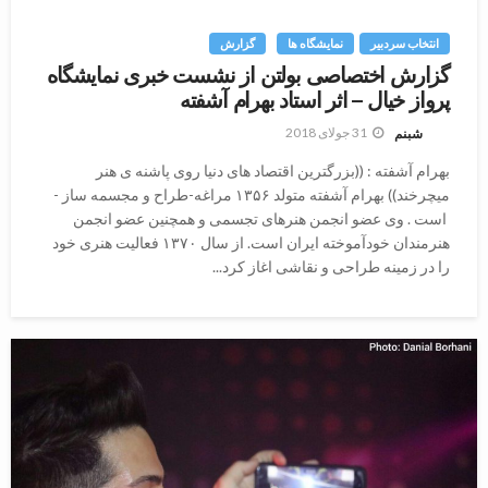
انتخاب سردبیر
نمایشگاه ها
گزارش
گزارش اختصاصی بولتن از نشست خبری نمایشگاه
پرواز خیال – اثر استاد بهرام آشفته
31 جولای 2018
شبنم
بهرام آشفته :‌‌ ((بزرگترین اقتصاد های دنیا روی پاشنه ی هنر
میچرخند)) بهرام آشفته متولد ۱۳۵۶ مراغه-طراح و مجسمه ساز -
است . وی عضو انجمن هنرهای تجسمی و همچنین عضو انجمن
هنرمندان خودآموخته ایران است. از سال ۱۳۷۰ فعالیت هنری خود
را در زمینه طراحی و نقاشی اغاز کرد...