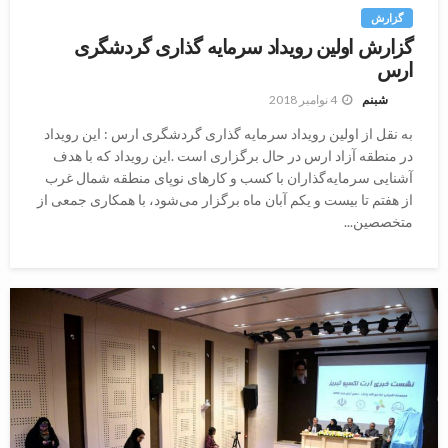
گزارش
گزارش اوﻟﯿﻦ روﯾﺪاد ﺳﺮﻣﺎﯾﻪ ﮔﺬاری ﮔﺮدﺷﮕﺮی
ارس
4 نوامبر 2018
شبنم
به نقل از اوﻟﯿﻦ روﯾﺪاد ﺳﺮﻣﺎﯾﻪ ﮔﺬاری ﮔﺮدﺷﮕﺮی ارس : این رویداد
در ﻣﻨﻄﻘﻪ آزاد ارس در ﺣﺎل ﺑﺮﮔﺰاری اﺳﺖ .اﯾﻦ روﯾﺪاد ﮐﻪ ﺑﺎ ﻫﺪف
آﺷﻨﺎﯾﯽ ﺳﺮﻣﺎﯾﻪﮔﺬاران ﺑﺎ ﮐﺴﺐ و ﮐﺎرﻫﺎی ﻧﻮﭘﺎی ﻣﻨﻄﻘﻪ ﺷﻤﺎل ﻏﺮب
از ﻫﻔﺘﻢ ﺗﺎ ﺑﯿﺴﺖ و ﯾﮑﻢ آﺑﺎن ﻣﺎه ﺑﺮﮔﺰار ﻣﯽﺷﻮد، ﺑﺎ ﻫﻤﮑﺎری ﺟﻤﻌﯽ از
ﻣﺘﺨﺼﺼﯿﻦ...