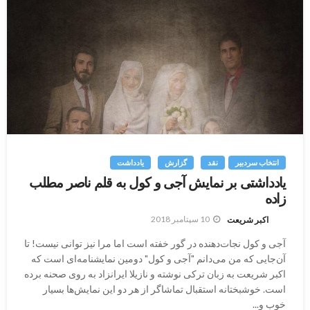
انتخاب سردبیر
نقد
گزارش
یادداشت
یادداشتی بر نمایش آجی و کول به قلم ناصر مطلب
زاده
10 سپتامبر 2018
اکبر شریعت
آجی و کول نجات‌دهنده در گور خفته است اما مرا نیز توانی نیست! تا
آن‌جایی که من می‌دانم "آجی و کول" دومین نمایشنامه‌ای است که
اکبر شریعت به زبان ترکی نوشته و نازیلا ایرانزاد به روی صحنه برده
است. خوشبختانه استقبال تماشاگر از هر دو این نمایش‌ها بسیار
خوب و...