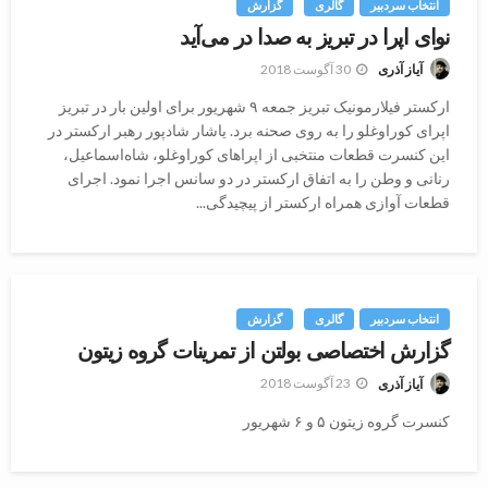
انتخاب سردبیر
گالری
گزارش
نوای اپرا در تبریز به صدا در می‌آید
30 آگوست 2018
آیاز آذری
ارکستر فیلارمونیک تبریز جمعه ۹ شهریور برای اولین بار در تبریز
اپرای کوراوغلو را به روی صحنه برد. یاشار شادپور رهبر ارکستر در
این کنسرت قطعات منتخبی از اپراهای کوراوغلو، شاه‌اسماعیل،
رنانی و وطن را به اتفاق ارکستر در دو سانس اجرا نمود. اجرای
قطعات آوازی همراه ارکستر از پیچیدگی...
انتخاب سردبیر
گالری
گزارش
گزارش اختصاصی بولتن از تمرینات گروه زیتون
23 آگوست 2018
آیاز آذری
کنسرت گروه زیتون ۵ و ۶ شهریور