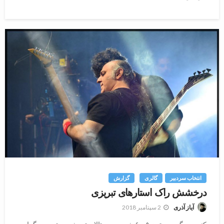
انتخاب سردبیر
گالری
گزارش
درخشش راک استارهای تبریزی
2 سپتامبر 2018
آیاز آذری