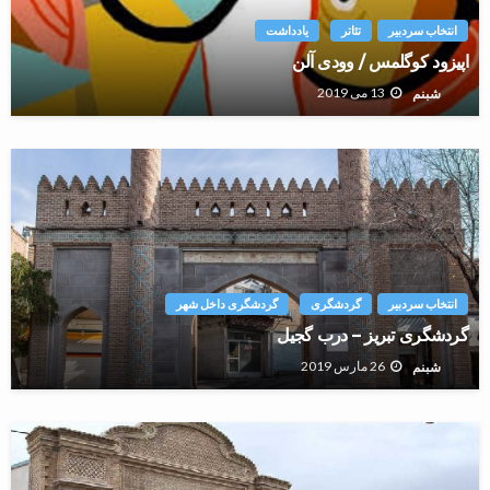
انتخاب سردبیر
تئاتر
یادداشت
اپیزود کوگلمس / وودی آلن
13 می 2019
شبنم
انتخاب سردبیر
گردشگری
گردشگری داخل شهر
گردشگری تبریز – درب گجیل
26 مارس 2019
شبنم