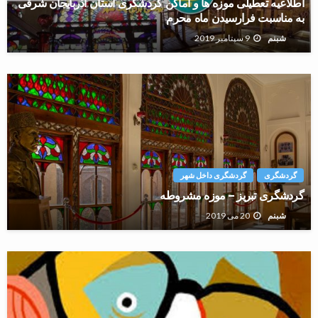
اطلاعیه تعطیلی موزه ها و اماکن گردشگری استان آذربایجان شرقی
به مناسبت فرارسیدن ماه محرم
9 سپتامبر 2019
شبنم
گردشگری
گردشگری داخل شهر
گردشگری تبریز – موزه مشروطه
20 می 2019
شبنم