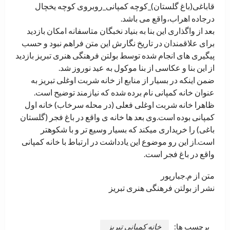
قاباغی(باغ گلستان)_کوچه کمپانی_روبروی کوچه یخچال
درجاده اهراب،واقع می باشد.
بعد از واگذاری این بنا به بنیاد نخبگان متاسفانه امکان بازدید
برای علاقمندان در تاریخ نگارش این متن فراهم نبود و حسب
پیگیری های انجام شده توسط بولتن فرهنگی هنری تبریز بازدید
از این بنا و عکاسی از بنا موکول به عید نوروز شد.
ضمن اینکه در بسیار از منابع از خانه شربت اوغلی تبریز به
عنوان خانه کمپانی نام برده شده که نیازمند توضیح است.
ظاهرا خانه شربت اوغلی فعلی (در محله سرخاب) خانه اول
کمپانی بوده است.وی بعد ها خانه ی واقع در باغ فجر (گلستان
باغی) را خریداری میکند که بسیار وسیع تر و با شکوهتر
است.از این رو موضوع این یادداشت در ارتباط با خانه کمپانی
واقع در باغ فجر است.
متن از م.جبارپور
نشر از بولتن فرهنگی هنری تبریز
برچسب ها:
خانه کمپانی تبریز